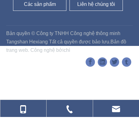
phố Đường Sơn, Tỉnh Hà Bắc, Trung Quốc
Điện thoại: +86 315 8381888 / +86 137 8552 78888
Các sản phẩm
Liên hệ chúng tôi
Bản quyền © Công ty TNHH Công nghệ thông minh
Tangshan Hexiang Tất cả quyền được bảo lưu.
Bản đồ
trang web
. Công nghệ bởi
chì
Liên Hệ Chúng Tôi
Email
*