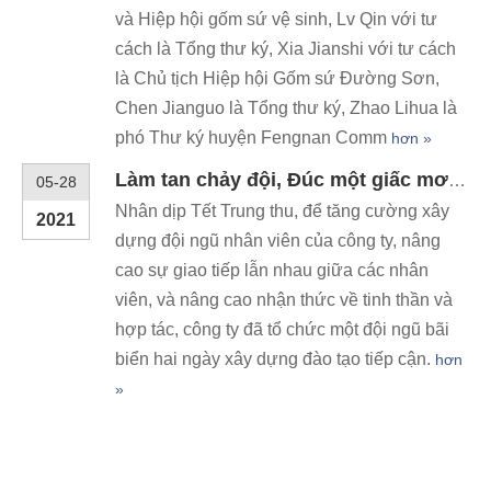
tế cho công nghệ và thiết bị đúc áp suất cao
hai tầng của nó nghiên cứu tủ nước một
mảnh hoàn toàn tự động vào sáng ngày 12
tháng 6, nhóm chuyên gia C
hơn »
Tin tốt! Hexiang giành giải nhất của \"Đổi mới khoa học và công nghệ của Hiệp hội Xây dựng Trung Quốc.
05-28
Vào ngày 3 tháng 12 năm 2019, Hội nghị
2021
Khoa học và Công nghệ xây dựng Trung
Quốc năm 2019, Hội nghị công tác đổi mới,
được tổ chức tại Trùng Khánh, Hexiang mời
tham gia.
hơn »
Lễ trao giải của Trung tâm R & D công nghệ đúc áp suất cao Hexiang đã được tổ chức thành công
05-28
Sáng ngày 18 tháng 5 năm 2019, Miao Bin
2021
làm phó chủ tịch của Trung Quốc xây dựng
và Hiệp hội gốm sứ vệ sinh, Lv Qin với tư
cách là Tổng thư ký, Xia Jianshi với tư cách