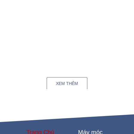
là Chủ tịch Hiệp hội Gốm sứ Đường Sơn,
Chen Jianguo là Tổng thư ký, Zhao Lihua là
phó Thư ký huyện Fengnan Comm
hơn »
Làm tan chảy đội, Đúc một giấc mơ --- Đào tạo Outreach Hexiang 2019 đã được kết thúc thành công!
05-28
Nhân dịp Tết Trung thu, để tăng cường xây
2021
dựng đội ngũ nhân viên của công ty, nâng
cao sự giao tiếp lẫn nhau giữa các nhân
viên, và nâng cao nhận thức về tinh thần và
hợp tác, công ty đã tổ chức một đội ngũ bãi
biển hai ngày xây dựng đào tạo tiếp cận.
hơn
»
XEM THÊM