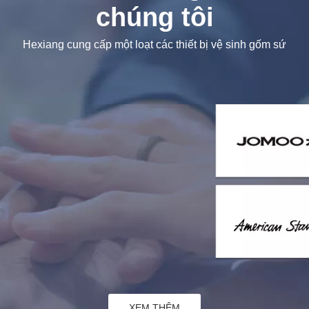
Công ty TNHH Kohler (Trung Quốc)
Sản lượng hàng năm: 1.000.000 chiếc
Bulid trong (năm): 2014
Phương pháp dự án: Dự án chìa khóa trao tay
Roca Indonesia.
Sản lượng hàng năm: 500.000 chiếc
Bulid trong (năm): 2017
Phương pháp dự án: Dự án chìa khóa trao tay
XEM THÊM